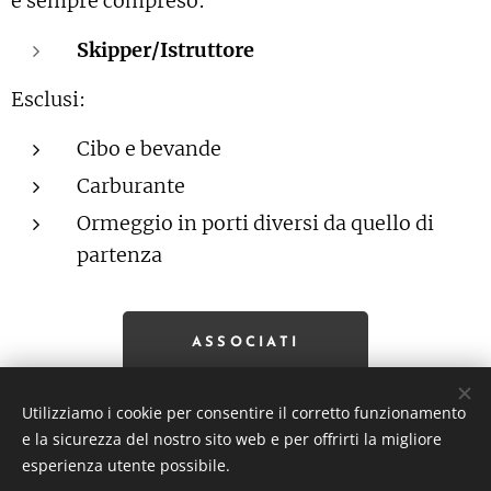
è sempre compreso:
Skipper/Istruttore
Esclusi:
Cibo e bevande
Carburante
Ormeggio in porti diversi da quello di
partenza
ASSOCIATI
Utilizziamo i cookie per consentire il corretto funzionamento
e la sicurezza del nostro sito web e per offrirti la migliore
INDIETRO
esperienza utente possibile.