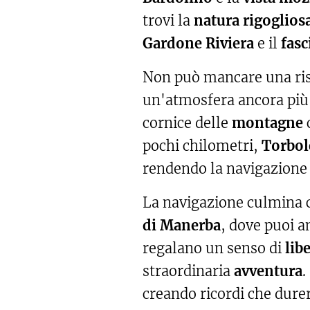
trovi la
natura rigoglios
Gardone Riviera
e il
fasc
Non può mancare una risa
un'atmosfera ancora pi
cornice delle
montagne
c
pochi chilometri,
Torbol
rendendo la navigazione
La navigazione culmina c
di Manerba
, dove puoi a
regalano un senso di
lib
straordinaria
avventura
.
creando ricordi che du