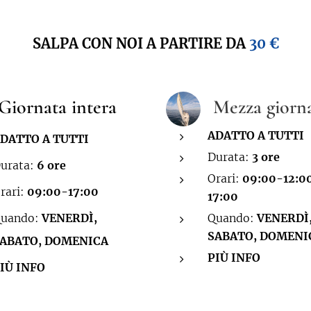
SALPA CON NOI A PARTIRE DA
30 €
Giornata intera
Mezza giorn
ADATTO A TUTTI
DATTO A TUTTI
Durata:
3 ore
urata:
6 ore
Orari:
09:00-12:0
rari:
09:00-17:00
17:00
uando:
VENERDÌ,
Quando:
VENERDÌ
SABATO, DOMENI
ABATO, DOMENICA
PIÙ INFO
IÙ INFO