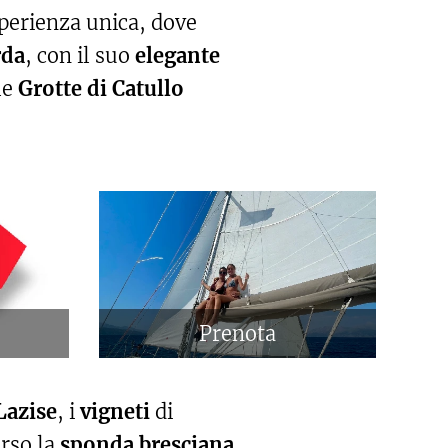
perienza unica, dove
rda
, con il suo
elegante
le
Grotte di Catullo
Prenota
Lazise
, i
vigneti
di
erso la
sponda bresciana
,