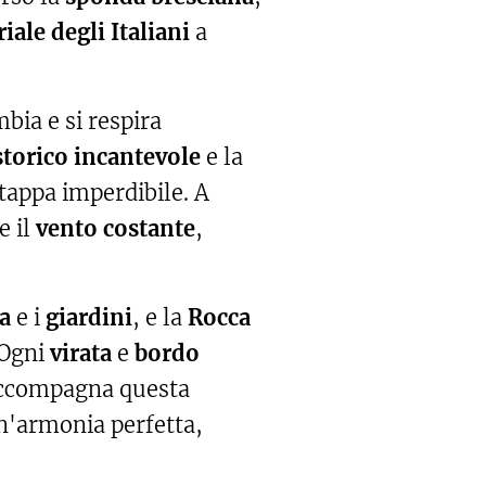
riale degli Italiani
a
bia e si respira
storico incantevole
e la
tappa imperdibile. A
e il
vento costante
,
a
e i
giardini
, e la
Rocca
 Ogni
virata
e
bordo
ccompagna questa
un'armonia perfetta,