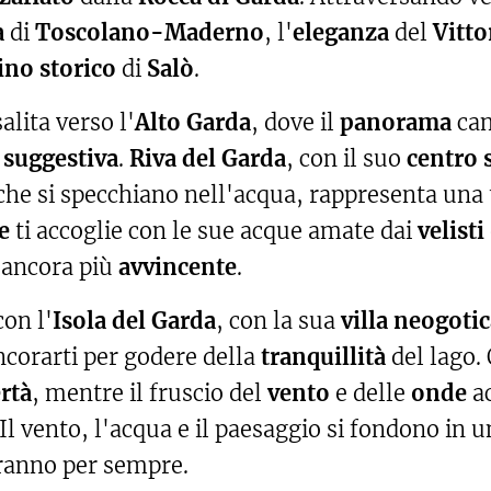
a
di
Toscolano-Maderno
, l'
eleganza
del
Vitto
ino storico
di
Salò
.
lita verso l'
Alto Garda
, dove il
panorama
cam
ù
suggestiva
.
Riva del Garda
, con il suo
centro 
he si specchiano nell'acqua, rappresenta una 
e
ti accoglie con le sue acque amate dai
velisti
 ancora più
avvincente
.
on l'
Isola del Garda
, con la sua
villa neogotic
ncorarti per godere della
tranquillità
del lago.
ertà
, mentre il fruscio del
vento
e delle
onde
a
 Il vento, l'acqua e il paesaggio si fondono in 
reranno per sempre. ⛵✨