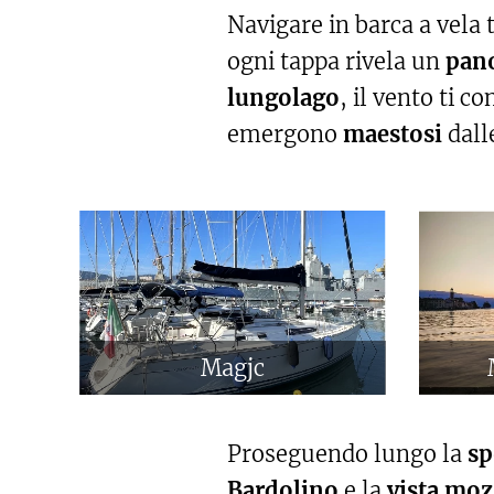
Navigare in barca a vela 
ogni tappa rivela un
pano
lungolago
, il vento ti c
emergono
maestosi
dall
Magjc
Proseguendo lungo la
sp
Bardolino
e la
vista moz