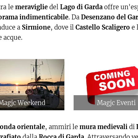
tra le
meraviglie
del
Lago di Garda
offre un'es
rama indimenticabile
. Da
Desenzano del Ga
onduce a
Sirmione
, dove il
Castello Scaligero
e 
e acque.
Magjc Weekend
Magjc Eventi
onda orientale
, ammiri le
mura medievali
di
zafiato
dalla
Rocca di Garda
. Attraversando v