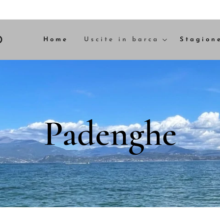
D
Home
Uscite in barca
Stagion
Padenghe