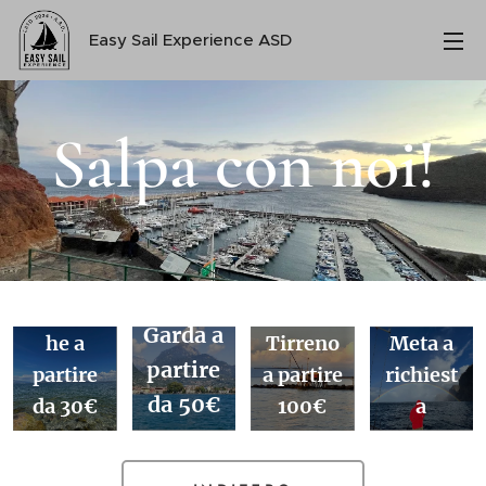
Easy Sail Experience ASD
Salpa con noi!
Riva
del
Padeng
Garda a
he a
Tirreno
Meta a
partire
partire
a partire
richiest
da 50€
da 30€
100€
a