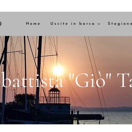
D
Home
Uscite in barca
Stagion
attista "Giò" 