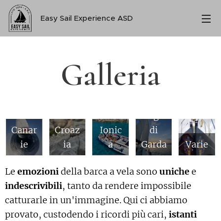
Easy Sail Experience ASD
Galleria
Greci
a
Lago
Canar
Croaz
Ionic
di
ie
ia
a
Garda
Varie
Le
emozioni
della barca a vela sono
uniche
e
indescrivibili
, tanto da rendere impossibile
catturarle in un'immagine. Qui ci abbiamo
provato, custodendo i ricordi più cari,
istanti