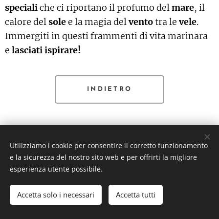
speciali
che ci riportano il profumo del
mare
, il
calore del
sole
e la magia del
vento
tra le
vele
.
Immergiti in questi frammenti di vita marinara
e
lasciati ispirare!
INDIETRO
Utilizziamo i cookie per consentire il corretto funzionamento
e la sicurezza del nostro sito web e per offrirti la migliore
esperienza utente possibile.
Accetta solo i necessari
Accetta tutti