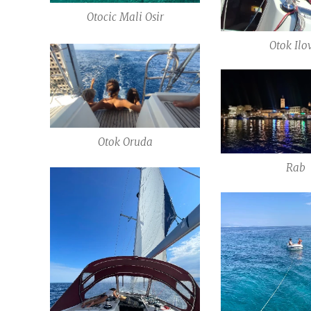
Otocic Mali Osir
Otok Ilo
Otok Oruda
Rab