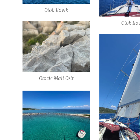
Otok Ilovik
Otok Ilo
Otocic Mali Osir