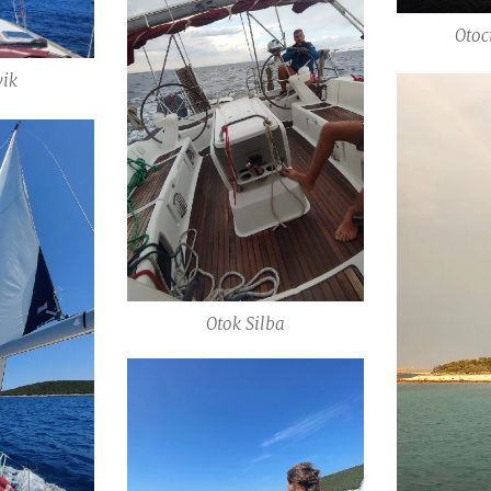
Otoc
vik
Otok Silba