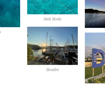
Otok Skrda
o
Skradin