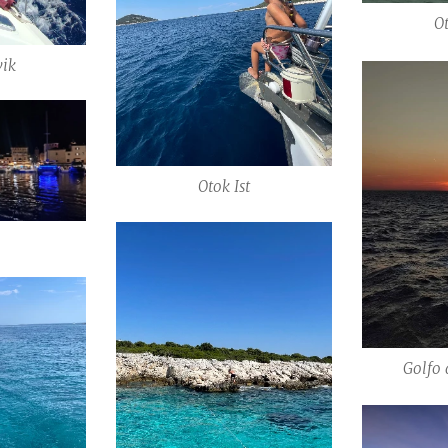
O
vik
Otok Ist
Golfo 