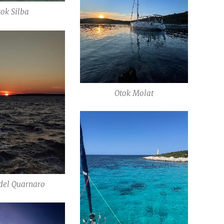
tok Silba
Otok Molat
del Quarnaro